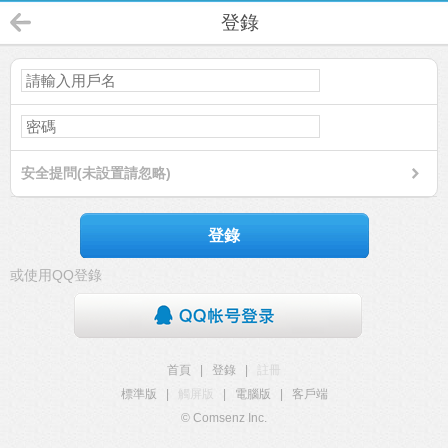
登錄
安全提問(未設置請忽略)
登錄
或使用QQ登錄
首頁
|
登錄
|
註冊
標準版
|
觸屏版
|
電腦版
|
客戶端
© Comsenz Inc.