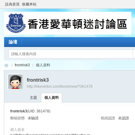
設為首頁
收藏本站
論壇
frontrisk3
個人資料
frontrisk3
http://hkeverton.com/forumnew/?361478
香
›
›
主題
個人資料
frontrisk3
(UID: 361478)
郵箱狀態
未驗證
視頻認證
未認證
個人簽名