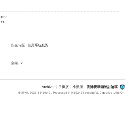
e=the-
uss
所在時區
使用系統默認
金錢
2
Archiver
|
手機版
|
小黑屋
|
香港愛華頓迷討論區
GMT+8, 2026-8-9 19:46
, Processed in 0.162468 second(s), 9 queries , Apc On.