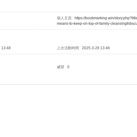
個人主頁
https://bookmarking.win/story.php?titl
means-to-keep-on-top-of-family-cleansing#disc
 13:48
上次活動時間
2025-3-28 13:48
威望
0