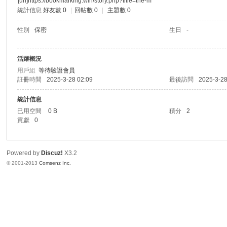
[url]https://bookmarking.win/story.php?title=the-m
統計信息
好友數 0
|
回帖數 0
|
主題數 0
港
性別
保密
生日
-
活躍概況
用戶組
等待驗證會員
註冊時間
2025-3-28 02:09
最後訪問
2025-3-28
統計信息
已用空間
0 B
積分
2
貢獻
0
愛
Powered by
Discuz!
X3.2
© 2001-2013
Comsenz Inc.