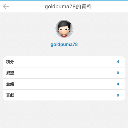
goldpuma78的資料
goldpuma78
積分
4
威望
0
金錢
4
貢獻
0