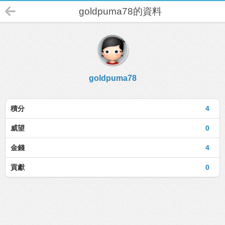
goldpuma78的資料
goldpuma78
積分
4
威望
0
金錢
4
貢獻
0