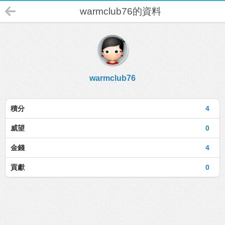
warmclub76的資料
warmclub76
積分
4
威望
0
金錢
4
貢獻
0