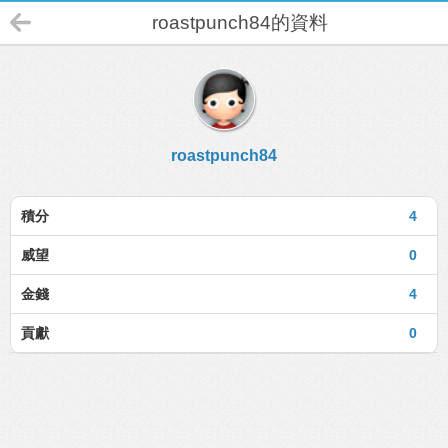
roastpunch84的資料
roastpunch84
積分
4
威望
0
金錢
4
貢獻
0