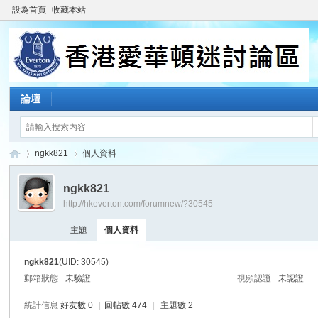
設為首頁
收藏本站
論壇
ngkk821
個人資料
ngkk821
http://hkeverton.com/forumnew/?30545
香
›
›
主題
個人資料
ngkk821
(UID: 30545)
郵箱狀態
未驗證
視頻認證
未認證
統計信息
好友數 0
|
回帖數 474
|
主題數 2