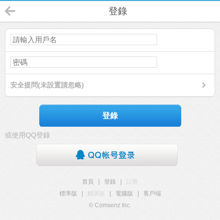
登錄
安全提問(未設置請忽略)
登錄
或使用QQ登錄
首頁
|
登錄
|
註冊
標準版
|
觸屏版
|
電腦版
|
客戶端
© Comsenz Inc.