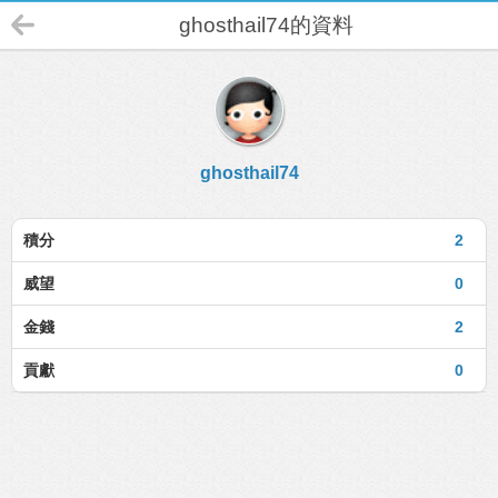
ghosthail74的資料
ghosthail74
積分
2
威望
0
金錢
2
貢獻
0