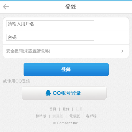
登錄
安全提問(未設置請忽略)
登錄
或使用QQ登錄
首頁
|
登錄
|
註冊
標準版
|
觸屏版
|
電腦版
|
客戶端
© Comsenz Inc.