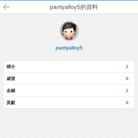
pantyalloy5的資料
pantyalloy5
積分
2
威望
0
金錢
2
貢獻
0