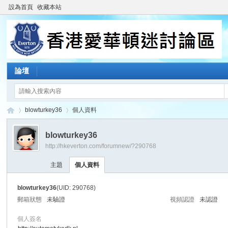
設為首頁
收藏本站
論壇
blowturkey36
個人資料
blowturkey36
http://hkeverton.com/forumnew/?290768
香
›
›
主題
個人資料
blowturkey36
(UID: 290768)
郵箱狀態
未驗證
視頻認證
未認證
個人簽名