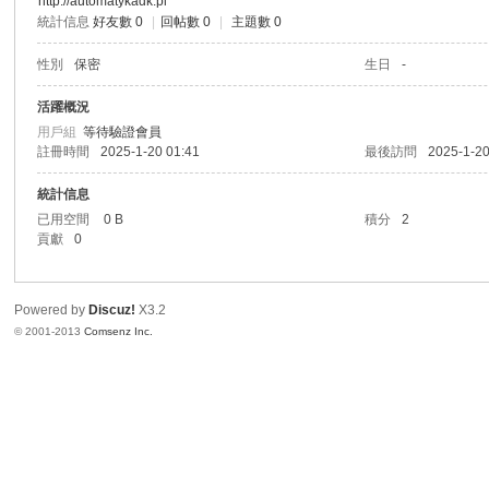
http://automatykadk.pl
統計信息
好友數 0
|
回帖數 0
|
主題數 0
港
性別
保密
生日
-
活躍概況
用戶組
等待驗證會員
註冊時間
2025-1-20 01:41
最後訪問
2025-1-20
統計信息
已用空間
0 B
積分
2
貢獻
0
愛
Powered by
Discuz!
X3.2
© 2001-2013
Comsenz Inc.