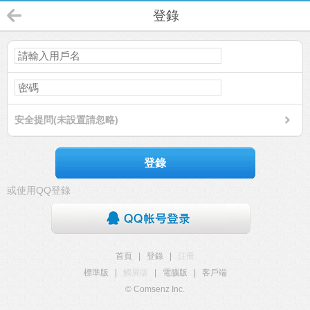
登錄
安全提問(未設置請忽略)
登錄
或使用QQ登錄
首頁
|
登錄
|
註冊
標準版
|
觸屏版
|
電腦版
|
客戶端
© Comsenz Inc.