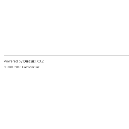
港
Powered by
Discuz!
X3.2
© 2001-2013
Comsenz Inc.
愛