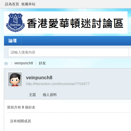
設為首頁
收藏本站
論壇
veinpunch8
好友
veinpunch8
http://hkeverton.com/forumnew/?704677
香
›
›
主題
個人資料
當前共有
0
個好友
沒有相關成員