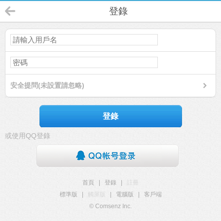
登錄
安全提問(未設置請忽略)
登錄
或使用QQ登錄
首頁
|
登錄
|
註冊
標準版
|
觸屏版
|
電腦版
|
客戶端
© Comsenz Inc.