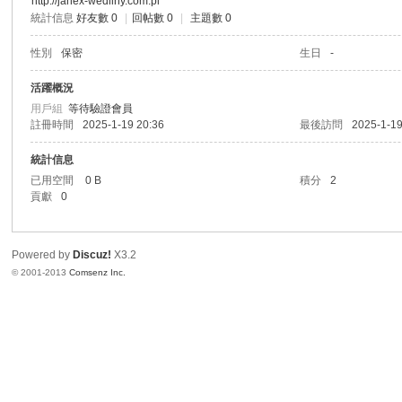
http://janex-wedliny.com.pl
統計信息
好友數 0
|
回帖數 0
|
主題數 0
港
性別
保密
生日
-
活躍概況
用戶組
等待驗證會員
註冊時間
2025-1-19 20:36
最後訪問
2025-1-19
統計信息
已用空間
0 B
積分
2
貢獻
0
愛
Powered by
Discuz!
X3.2
© 2001-2013
Comsenz Inc.