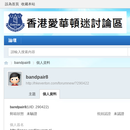
設為首頁
收藏本站
論壇
bandpair8
個人資料
bandpair8
http://hkeverton.com/forumnew/?290422
香
›
›
主題
個人資料
bandpair8
(UID: 290422)
郵箱狀態
未驗證
視頻認證
未認證
個人簽名