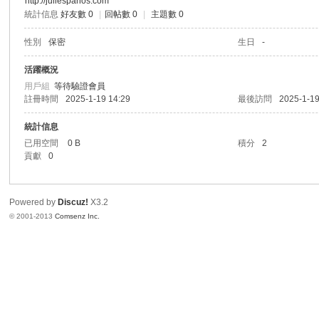
http://juliespanos.com
統計信息
好友數 0
|
回帖數 0
|
主題數 0
港
性別
保密
生日
-
活躍概況
用戶組
等待驗證會員
註冊時間
2025-1-19 14:29
最後訪問
2025-1-19
統計信息
已用空間
0 B
積分
2
貢獻
0
愛
Powered by
Discuz!
X3.2
© 2001-2013
Comsenz Inc.