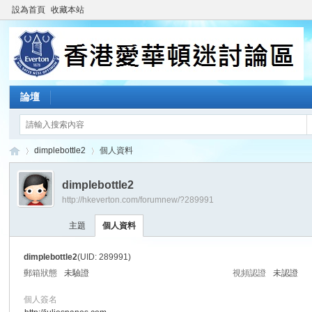
設為首頁
收藏本站
論壇
dimplebottle2
個人資料
dimplebottle2
http://hkeverton.com/forumnew/?289991
香
›
›
主題
個人資料
dimplebottle2
(UID: 289991)
郵箱狀態
未驗證
視頻認證
未認證
個人簽名