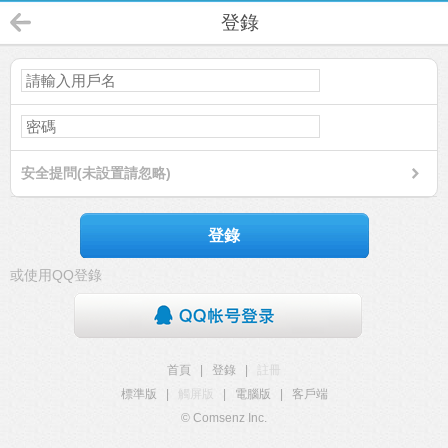
登錄
安全提問(未設置請忽略)
登錄
或使用QQ登錄
首頁
|
登錄
|
註冊
標準版
|
觸屏版
|
電腦版
|
客戶端
© Comsenz Inc.