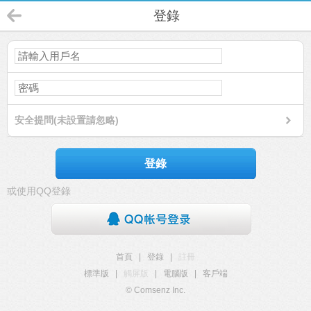
登錄
安全提問(未設置請忽略)
登錄
或使用QQ登錄
首頁
|
登錄
|
註冊
標準版
|
觸屏版
|
電腦版
|
客戶端
© Comsenz Inc.