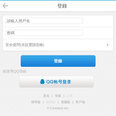
登錄
安全提問(未設置請忽略)
登錄
或使用QQ登錄
首頁
|
登錄
|
註冊
標準版
|
觸屏版
|
電腦版
|
客戶端
© Comsenz Inc.