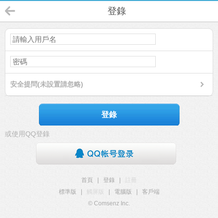
登錄
安全提問(未設置請忽略)
登錄
或使用QQ登錄
首頁
|
登錄
|
註冊
標準版
|
觸屏版
|
電腦版
|
客戶端
© Comsenz Inc.