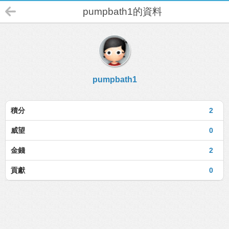
pumpbath1的資料
pumpbath1
積分
2
威望
0
金錢
2
貢獻
0