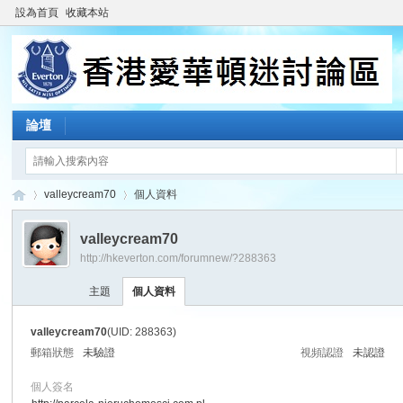
設為首頁
收藏本站
論壇
valleycream70
個人資料
valleycream70
http://hkeverton.com/forumnew/?288363
香
›
›
主題
個人資料
valleycream70
(UID: 288363)
郵箱狀態
未驗證
視頻認證
未認證
個人簽名