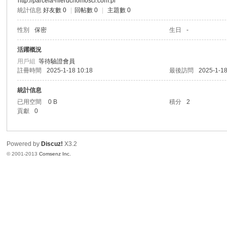
http://parcela-nieruchomosci.com.pl
統計信息
好友數 0
|
回帖數 0
|
主題數 0
港
性別
保密
生日
-
活躍概況
用戶組
等待驗證會員
註冊時間
2025-1-18 10:18
最後訪問
2025-1-18
統計信息
已用空間
0 B
積分
2
貢獻
0
愛
Powered by
Discuz!
X3.2
© 2001-2013
Comsenz Inc.