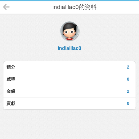
indialilac0的資料
indialilac0
積分
2
威望
0
金錢
2
貢獻
0