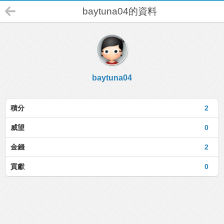
baytuna04的資料
baytuna04
積分
2
威望
0
金錢
2
貢獻
0