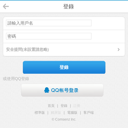
登錄
安全提問(未設置請忽略)
登錄
或使用QQ登錄
首頁
|
登錄
|
註冊
標準版
|
觸屏版
|
電腦版
|
客戶端
© Comsenz Inc.