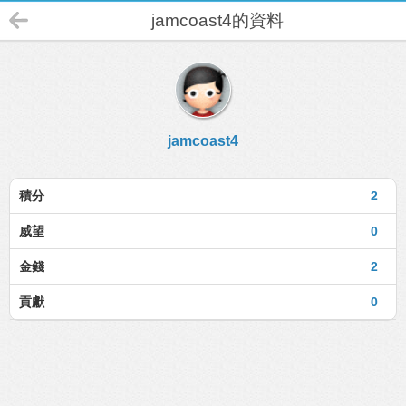
jamcoast4的資料
jamcoast4
積分
2
威望
0
金錢
2
貢獻
0