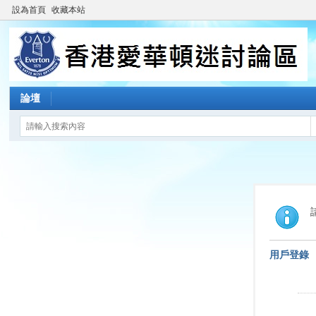
設為首頁
收藏本站
論壇
用戶登錄