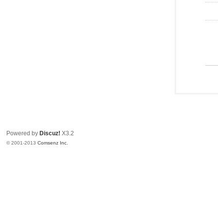
Powered by
Discuz!
X3.2
© 2001-2013
Comsenz Inc.