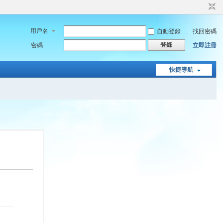
用戶名
自動登錄
找回密碼
登錄
密碼
立即註冊
快捷導航