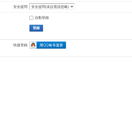
安全提問:
自動登錄
登錄
快捷登錄: