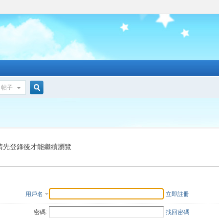
帖子
搜
索
請先登錄後才能繼續瀏覽
用戶名
立即註冊
密碼:
找回密碼