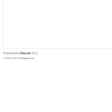
港
Powered by
Discuz!
X3.2
© 2001-2013
Comsenz Inc.
愛