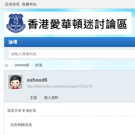
設為首頁
收藏本站
論壇
oxhood6
好友
oxhood6
http://hkeverton.com/forumnew/?705278
香
›
›
主題
個人資料
當前共有
0
個好友
沒有相關成員