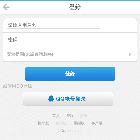
登錄
安全提問(未設置請忽略)
登錄
或使用QQ登錄
首頁
|
登錄
|
註冊
標準版
|
觸屏版
|
電腦版
|
客戶端
© Comsenz Inc.