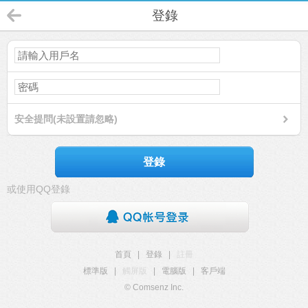
登錄
安全提問(未設置請忽略)
登錄
或使用QQ登錄
首頁
|
登錄
|
註冊
標準版
|
觸屏版
|
電腦版
|
客戶端
© Comsenz Inc.