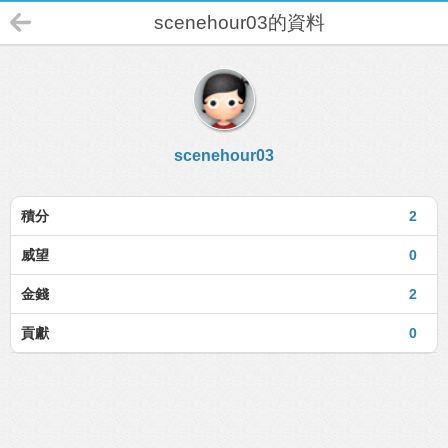
scenehour03的資料
scenehour03
積分
2
威望
0
金錢
2
貢獻
0