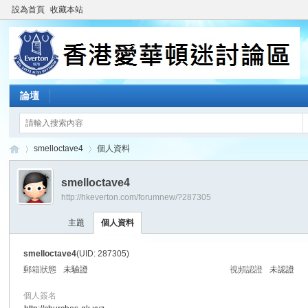
設為首頁
收藏本站
論壇
smelloctave4
個人資料
smelloctave4
http://hkeverton.com/forumnew/?287305
香
›
›
主題
個人資料
smelloctave4
(UID: 287305)
郵箱狀態
未驗證
視頻認證
未認證
個人簽名