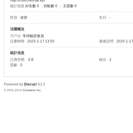
http://churches-qk.xyz
統計信息
好友數 0
|
回帖數 0
|
主題數 0
港
性別
保密
生日
-
活躍概況
用戶組
等待驗證會員
註冊時間
2025-1-17 13:50
最後訪問
2025-1-17
統計信息
已用空間
0 B
積分
2
貢獻
0
愛
Powered by
Discuz!
X3.2
© 2001-2013
Comsenz Inc.