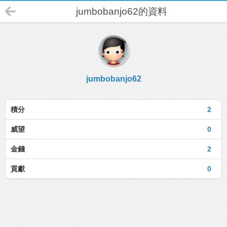
jumbobanjo62的資料
jumbobanjo62
積分
2
威望
0
金錢
2
貢獻
0