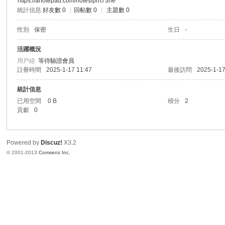
https://anotepad.com/notes/prrt73ne
統計信息
好友數 0
|
回帖數 0
|
主題數 0
港
性別
保密
生日
-
活躍概況
用戶組
等待驗證會員
註冊時間
2025-1-17 11:47
最後訪問
2025-1-17
統計信息
已用空間
0 B
積分
2
貢獻
0
愛
Powered by
Discuz!
X3.2
© 2001-2013
Comsenz Inc.