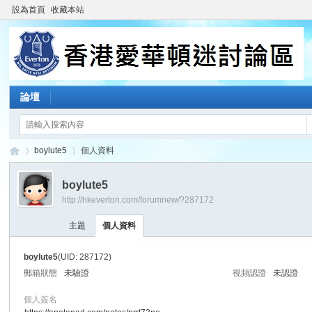
設為首頁
收藏本站
論壇
boylute5
個人資料
boylute5
http://hkeverton.com/forumnew/?287172
香
›
›
主題
個人資料
boylute5
(UID: 287172)
郵箱狀態
未驗證
視頻認證
未認證
個人簽名