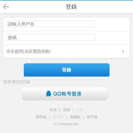
登錄
安全提問(未設置請忽略)
登錄
或使用QQ登錄
首頁
|
登錄
|
註冊
標準版
|
觸屏版
|
電腦版
|
客戶端
© Comsenz Inc.