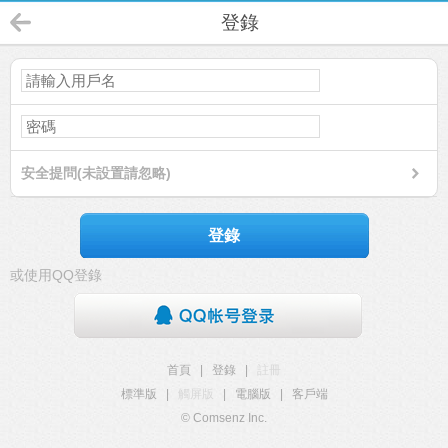
登錄
安全提問(未設置請忽略)
登錄
或使用QQ登錄
首頁
|
登錄
|
註冊
標準版
|
觸屏版
|
電腦版
|
客戶端
© Comsenz Inc.