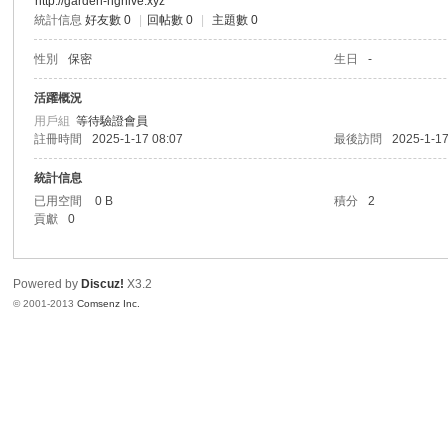
http://garden-ngnive.xyz
統計信息
好友數 0
|
回帖數 0
|
主題數 0
港
性別
保密
生日
-
活躍概況
用戶組
等待驗證會員
註冊時間
2025-1-17 08:07
最後訪問
2025-1-17
統計信息
已用空間
0 B
積分
2
貢獻
0
愛
Powered by
Discuz!
X3.2
© 2001-2013
Comsenz Inc.