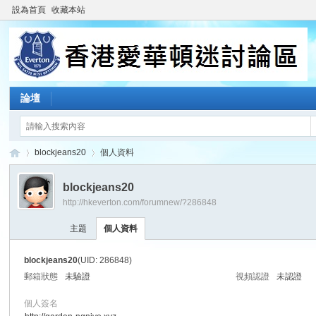
設為首頁
收藏本站
論壇
blockjeans20
個人資料
blockjeans20
http://hkeverton.com/forumnew/?286848
香
›
›
主題
個人資料
blockjeans20
(UID: 286848)
郵箱狀態
未驗證
視頻認證
未認證
個人簽名