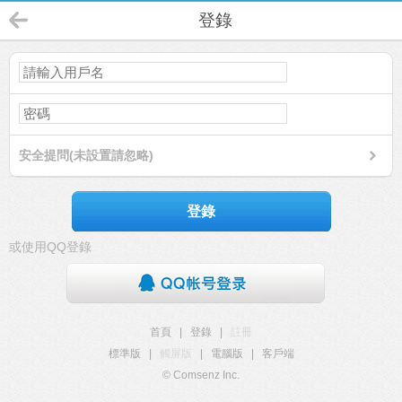
登錄
安全提問(未設置請忽略)
登錄
或使用QQ登錄
首頁
|
登錄
|
註冊
標準版
|
觸屏版
|
電腦版
|
客戶端
© Comsenz Inc.