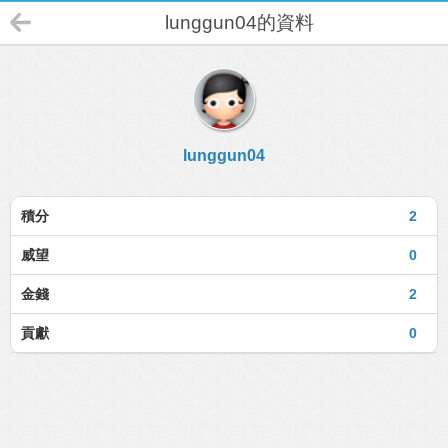
lunggun04的資料
lunggun04
積分
2
威望
0
金錢
2
貢獻
0