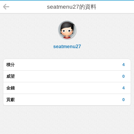
seatmenu27的資料
seatmenu27
積分
4
威望
0
金錢
4
貢獻
0