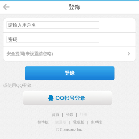
登錄
安全提問(未設置請忽略)
登錄
或使用QQ登錄
首頁
|
登錄
|
註冊
標準版
|
觸屏版
|
電腦版
|
客戶端
© Comsenz Inc.