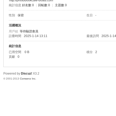
http://photobookcafe-boats.com
統計信息
好友數 0
|
回帖數 0
|
主題數 0
港
性別
保密
生日
-
活躍概況
用戶組
等待驗證會員
註冊時間
2025-1-14 13:11
最後訪問
2025-1-14
統計信息
已用空間
0 B
積分
2
貢獻
0
愛
Powered by
Discuz!
X3.2
© 2001-2013
Comsenz Inc.