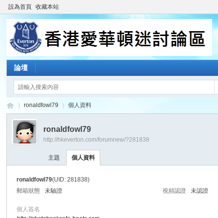
設為首頁
收藏本站
論壇
ronaldfowl79
個人資料
ronaldfowl79
http://hkeverton.com/forumnew/?281838
香
›
›
主題
個人資料
ronaldfowl79
(UID: 281838)
郵箱狀態
未驗證
視頻認證
未認證
個人簽名