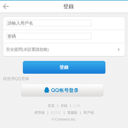
登錄
安全提問(未設置請忽略)
登錄
或使用QQ登錄
首頁
|
登錄
|
註冊
標準版
|
觸屏版
|
電腦版
|
客戶端
© Comsenz Inc.