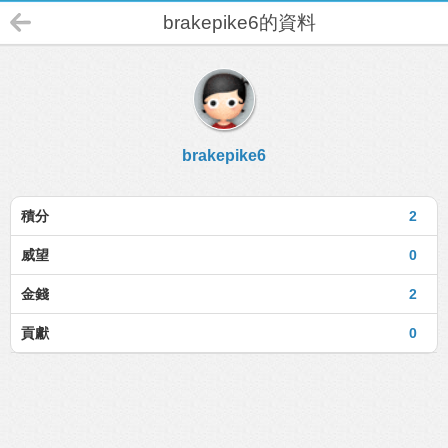
brakepike6的資料
brakepike6
積分
2
威望
0
金錢
2
貢獻
0