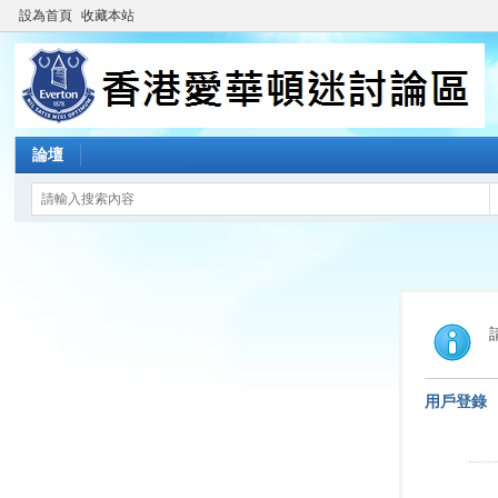
設為首頁
收藏本站
論壇
用戶登錄