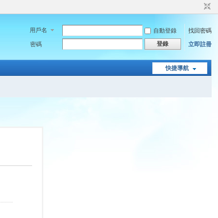
用戶名
自動登錄
找回密碼
登錄
密碼
立即註冊
快捷導航