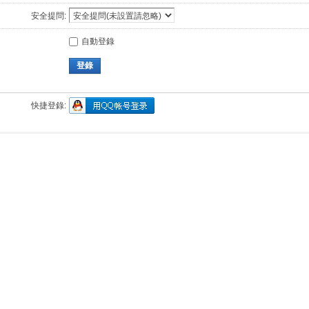
安全提問:
自動登錄
登錄
快捷登錄: