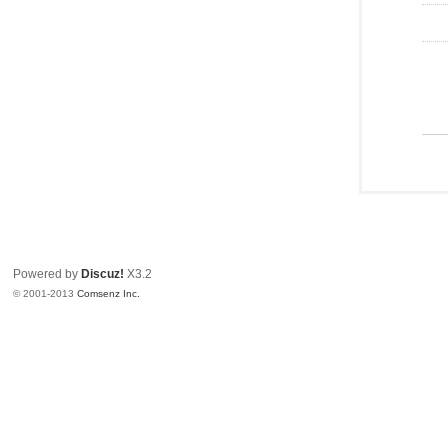
Powered by
Discuz!
X3.2
© 2001-2013
Comsenz Inc.