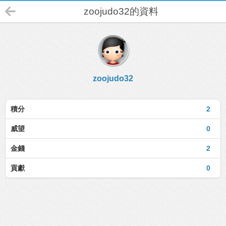
zoojudo32的資料
zoojudo32
積分
2
威望
0
金錢
2
貢獻
0