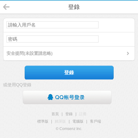
登錄
安全提問(未設置請忽略)
登錄
或使用QQ登錄
首頁
|
登錄
|
註冊
標準版
|
觸屏版
|
電腦版
|
客戶端
© Comsenz Inc.