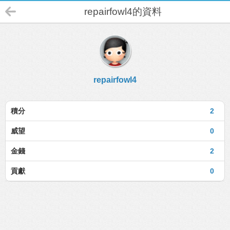
repairfowl4的資料
repairfowl4
積分
2
威望
0
金錢
2
貢獻
0