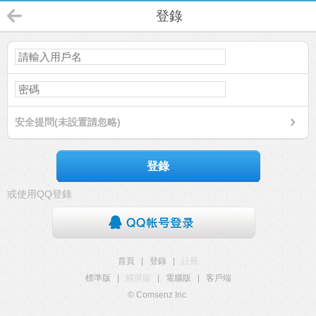
登錄
安全提問(未設置請忽略)
登錄
或使用QQ登錄
首頁
|
登錄
|
註冊
標準版
|
觸屏版
|
電腦版
|
客戶端
© Comsenz Inc.